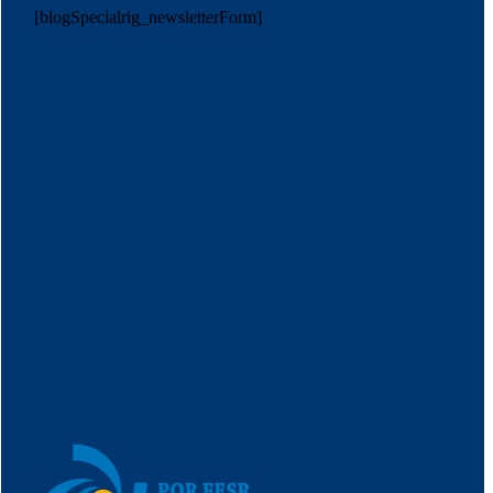
[blogSpecialrig_newsletterForm]