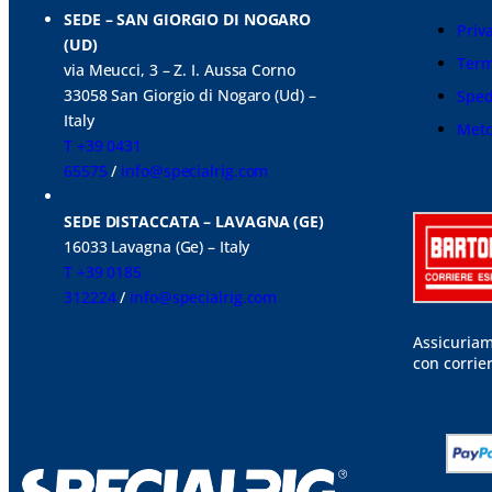
SEDE – SAN GIORGIO DI NOGARO
Priv
(UD)
Term
via Meucci, 3 – Z. I. Aussa Corno
33058 San Giorgio di Nogaro (Ud) –
Sped
Italy
Meto
T +39 0431
65575
/
info@specialrig.com
SEDE DISTACCATA – LAVAGNA (GE)
16033 Lavagna (Ge) – Italy
T +39 0185
312224
/
info@specialrig.com
Assicuriam
con corrie