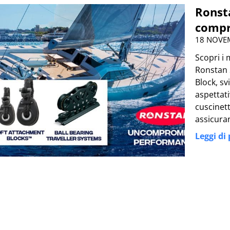
Ronsta
compr
18 NOVE
Scopri i 
Ronstan S
Block, sv
aspettati
cuscinett
assicuran
Leggi di 