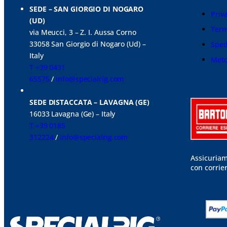
SEDE – SAN GIORGIO DI NOGARO
Priv
(UD)
Term
via Meucci, 3 – Z. I. Aussa Corno
33058 San Giorgio di Nogaro (Ud) –
Sped
Italy
Meto
T +39 0431
65575
/
info@specialrig.com
SEDE DISTACCATA – LAVAGNA (GE)
16033 Lavagna (Ge) – Italy
T +39 0185
312224
/
info@specialrig.com
Assicuriam
con corrie