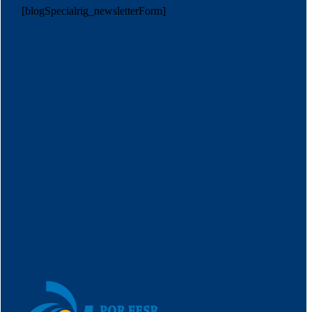
[blogSpecialrig_newsletterForm]