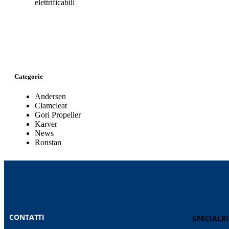
elettrificabili
Categorie
Andersen
Clamcleat
Gori Propeller
Karver
News
Ronstan
CONTATTI
SPECIALR