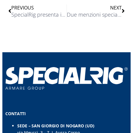
PREVIOUS
NEXT
SpecialRig presenta i nuovi Triggersnap Snap Shackles di Ronstan
Due menzioni speciali per Karver ai Dame Award 2022
CONTATTI
SEDE – SAN GIORGIO DI NOGARO (UD)
via Meucci, 3 – Z. I. Aussa Corno