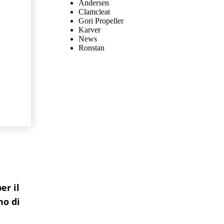
Andersen
Clamcleat
Gori Propeller
Karver
News
Ronstan
er il
no di