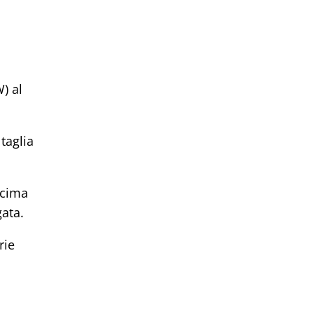
) al
taglia
 cima
gata.
rie