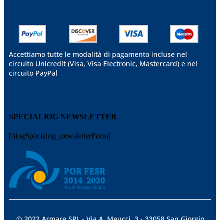
Accettiamo tutte le modalità di pagamento incluse nel
circuito Unicredit (Visa, Visa Electronic, Mastercard) e nel
circuito PayPal
SPECIALRIG NEWSLETTER
[blogSpecialrig_newsletterForm]
© 2022 Armare SRL - Via A. Meucci, 3 - 33058 San Giorgio